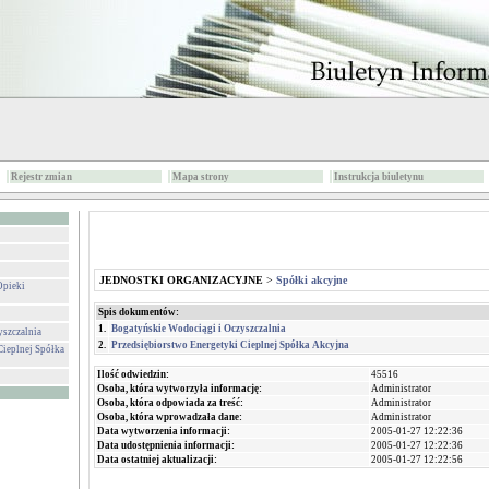
Rejestr zmian
Mapa strony
Instrukcja biuletynu
JEDNOSTKI ORGANIZACYJNE
>
Spółki akcyjne
Opieki
Spis dokumentów:
1.
Bogatyńskie Wodociągi i Oczyszczalnia
yszczalnia
2.
Przedsiębiorstwo Energetyki Cieplnej Spółka Akcyjna
Cieplnej Spółka
Ilość odwiedzin:
45516
Osoba, która wytworzyła informację:
Administrator
Osoba, która odpowiada za treść:
Administrator
Osoba, która wprowadzała dane:
Administrator
Data wytworzenia informacji:
2005-01-27 12:22:36
Data udostępnienia informacji:
2005-01-27 12:22:36
Data ostatniej aktualizacji:
2005-01-27 12:22:56