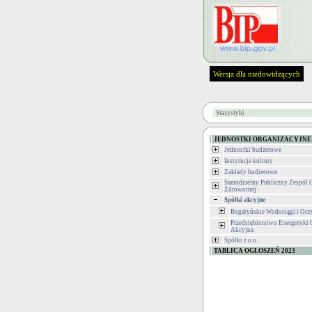
Wersja dla niedowidzących
Statystyki
JEDNOSTKI ORGANIZACYJNE
Jednostki budżetowe
Instytucje kultury
Zakłady budżetowe
Samodzielny Publiczny Zespół 
Zdrowotnej
Spółki akcyjne
Bogatyńskie Wodociągi i Ocz
Przedsiębiorstwo Energetyki 
Akcyjna
Spółki z o.o.
TABLICA OGŁOSZEŃ 2023