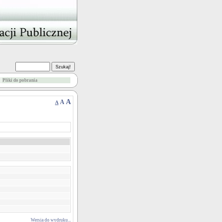
Pliki do pobrania
A
A
A
Wersja do wydruku...