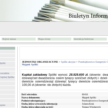
Rejestr zmian
Mapa strony
Instrukcja biuletynu
JEDNOSTKI ORGANIZACYJNE
>
Spółki akcyjne
>
Przedsiębiorstwo Energetyki 
Opieki
Majątek Spółki
yszczalnia
Kapitał zakładowy
Spółki wynosi:
28.928.600 zł.
(słownie: dwa
Cieplnej Spółka
dziewięćset dwadzieścia osiem tysięcy sześćset złotych) i dzieli
dwieście osiemdziesiąt dziewięć tysięcy dwieście osiemdziesi
100,00 zł.(słownie: sto złotych) każda.
Ilość odwiedzin:
80456
Nazwa dokumentu:
Majątek Spółki
Podmiot udostępniający:
Przedsiębiorstwo Energetyk
Osoba, która wytworzyła informację:
Jolanta Kruk
 spraw
Osoba, która odpowiada za treść:
Tomasz Włodarczyk