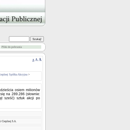
Pliki do pobrania
A
A
A
Cieplnej Spółka Akcyjna
>
dzieścia osiem milionów
 się na 289.286 (słownie:
ąt sześć) sztuk akcji po
i Cieplnej S.A.