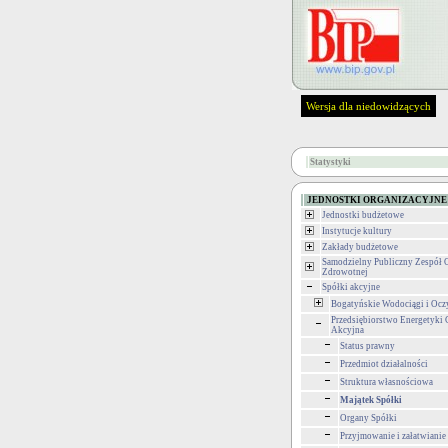
Wersja dla niedowidzących
Statystyki
JEDNOSTKI ORGANIZACYJNE
Jednostki budżetowe
Instytucje kultury
Zakłady budżetowe
Samodzielny Publiczny Zespół 
Zdrowotnej
Spółki akcyjne
Bogatyńskie Wodociągi i Ocz
Przedsiębiorstwo Energetyki 
Akcyjna
Status prawny
Przedmiot działalności
Struktura własnościowa
Majątek Spółki
Organy Spółki
Przyjmowanie i załatwianie