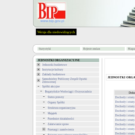
Wersja dla niedowidzących
Statystyki
Rejestr zmian
Mapa 
JEDNOSTKI ORGANIZACYJNE
Jednostki budżetowe
Instytucje kultury
Zakłady budżetowe
JEDNOSTKI ORG
Samodzielny Publiczny Zespół Opieki
Zdrowotnej
Spółki akcyjne
Bogatyńskie Wodociągi i Oczyszczalnia
Doku
Status prawny
Dochody i straty.
Dochody i straty.
Organy Spółki
Dochody i straty.
Struktura organizacyjna
Dochody i straty.
Majątek
Dochody i straty.
Przedmiot działalności
Dochody i straty.
Załatwianie spraw
Dochody i straty.
Dochody i straty.
Przetargi i zamówienia
Dochody i straty.