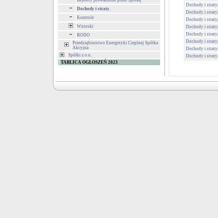
Rejestry prowadzone przez Spółkę
Dochody i straty.
Dochody i straty.
Dochody i straty.
Kontrole
Dochody i straty.
Wnioski
Dochody i straty.
Dochody i straty.
RODO
Dochody i straty.
Przedsiębiorstwo Energetyki Cieplnej Spółka
Akcyjna
Dochody i straty.
Spółki z o.o.
Dochody i straty.
TABLICA OGŁOSZEŃ 2023