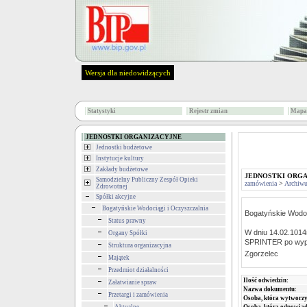
Wersja dla niedowidzących
Statystyki
Rejestr zmian
Mapa 
JEDNOSTKI ORGANIZACYJNE
Jednostki budżetowe
Instytucje kultury
Zakłady budżetowe
JEDNOSTKI ORG
Samodzielny Publiczny Zespół Opieki
zamówienia
>
Archiwu
Zdrowotnej
Spółki akcyjne
Bogatyńskie Wodociągi i Oczyszczalnia
Bogatyńskie Wodoci
Status prawny
W dniu 14.02.1014
Organy Spółki
SPRINTER po wypadk
Struktura organizacyjna
Zgorzelec
Majątek
Przedmiot działalności
Ilość odwiedzin:
Załatwianie spraw
Nazwa dokumentu:
Przetargi i zamówienia
Osoba, która wytworzy