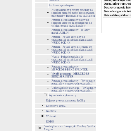
Aktualne
Osoba, która odpowiada
Osoba, która wprowad
Archiwum przetargów
Data wytworzenia info
Nieograniczony przetarg pisemny na
Data udostępnienia inf
sprzedaż nieruchomości zabudowanej,
Data ostatniej aktualiz
położonej w Bogatyni przy ul. Matejki
Przetarg nieograniczony ustny na
sprzedaż samochodu specjalnego do
ciśnieniowego mycia kanałów
Przetarg nieograniczony - pojazdy
marki LUBLIN
Przetarg - Pojazd specjalny do
czyszczenia i udrażniania kanalizacji
WUKO SCK-4H
Przetarg - Pojazd specjalistyczny do
czyszczenia i udrażniania kanalizacji
WUKO SCK-4H
Wynik - Pojazd specjalny do
czyszczenia i udrażniania kanalizacji
WUKO SCK-4H
Przetarg nieograniczony -
MERCEDES-BENZ SPRINTER
Wynik przetargu - MERCEDES-
BENZ SPRINTER
Przetarg nieograniczony - "Wykonanie
przeglądów okresowych rocznych..."
Unieważnienie przetargu - "Wykonanie
przeglądów okresowych rocznych..."
Wyłonienie wykonawcy
Rejestry prowadzone przez Spółkę
Dochody i straty.
Kontrole
Wnioski
RODO
Przedsiębiorstwo Energetyki Cieplnej Spółka
Akcyjna