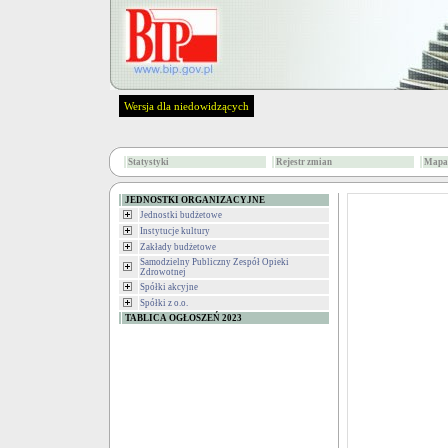
Wersja dla niedowidzących
Statystyki
Rejestr zmian
Mapa 
JEDNOSTKI ORGANIZACYJNE
Jednostki budżetowe
Instytucje kultury
Zakłady budżetowe
Samodzielny Publiczny Zespół Opieki
Zdrowotnej
Spółki akcyjne
Spółki z o.o.
TABLICA OGŁOSZEŃ 2023