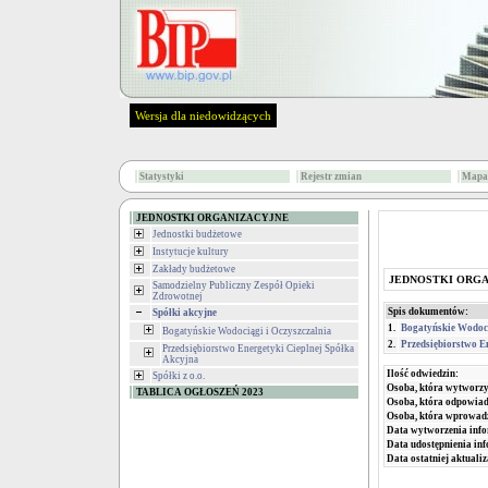
Wersja dla niedowidzących
Statystyki
Rejestr zmian
Mapa 
JEDNOSTKI ORGANIZACYJNE
Jednostki budżetowe
Instytucje kultury
Zakłady budżetowe
JEDNOSTKI ORG
Samodzielny Publiczny Zespół Opieki
Zdrowotnej
Spis dokumentów:
Spółki akcyjne
1.
Bogatyńskie Wodoci
Bogatyńskie Wodociągi i Oczyszczalnia
2.
Przedsiębiorstwo E
Przedsiębiorstwo Energetyki Cieplnej Spółka
Akcyjna
Ilość odwiedzin:
Spółki z o.o.
Osoba, która wytworzy
TABLICA OGŁOSZEŃ 2023
Osoba, która odpowiada
Osoba, która wprowad
Data wytworzenia info
Data udostępnienia inf
Data ostatniej aktualiz