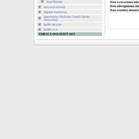
Straż Miejska
Data wytworzenia info
Data udostępnienia inf
Instytucje kultury
Data ostatniej aktualiz
Zakłady budżetowe
Samodzielny Publiczny Zespół Opieki
Zdrowotnej
Spółki akcyjne
Spółki z o.o.
TABLICA OGŁOSZEŃ 2023