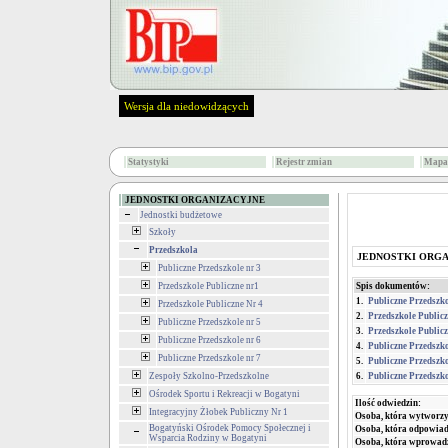
Wersja dla niedowidzących
Statystyki
Rejestr zmian
Mapa 
JEDNOSTKI ORGANIZACYJNE
Jednostki budżetowe
Szkoły
Przedszkola
JEDNOSTKI ORG
Publiczne Przedszkole nr 3
Przedszkole Publiczne nr1
Spis dokumentów:
1.
Publiczne Przedszko
Przedszkole Publiczne Nr 4
2.
Przedszkole Publicz
Publiczne Przedszkole nr 5
3.
Przedszkole Publicz
Publiczne Przedszkole nr 6
4.
Publiczne Przedszko
Publiczne Przedszkole nr 7
5.
Publiczne Przedszko
Zespoły Szkolno-Przedszkolne
6.
Publiczne Przedszko
Ośrodek Sportu i Rekreacji w Bogatyni
Ilość odwiedzin:
Integracyjny Żłobek Publiczny Nr 1
Osoba, która wytworzy
Bogatyński Ośrodek Pomocy Społecznej i
Osoba, która odpowiada
Wsparcia Rodziny w Bogatyni
Osoba, która wprowad