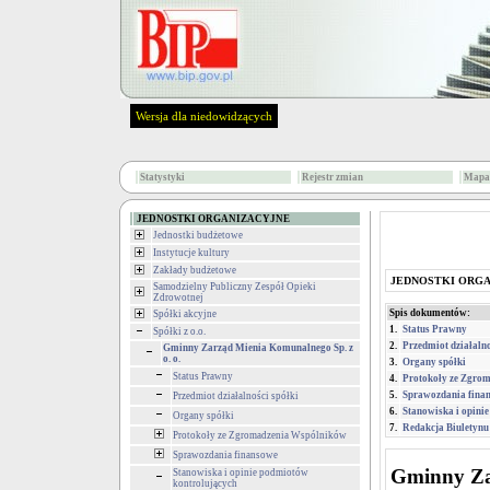
Wersja dla niedowidzących
Statystyki
Rejestr zmian
Mapa 
JEDNOSTKI ORGANIZACYJNE
Jednostki budżetowe
Instytucje kultury
Zakłady budżetowe
JEDNOSTKI ORG
Samodzielny Publiczny Zespół Opieki
Zdrowotnej
Spis dokumentów:
Spółki akcyjne
1.
Status Prawny
Spółki z o.o.
2.
Przedmiot działalno
Gminny Zarząd Mienia Komunalnego Sp. z
o. o.
3.
Organy spółki
Status Prawny
4.
Protokoły ze Zgro
5.
Sprawozdania fina
Przedmiot działalności spółki
6.
Stanowiska i opini
Organy spółki
7.
Redakcja Biuletynu
Protokoły ze Zgromadzenia Wspólników
Sprawozdania finansowe
Gminny Za
Stanowiska i opinie podmiotów
kontrolujących