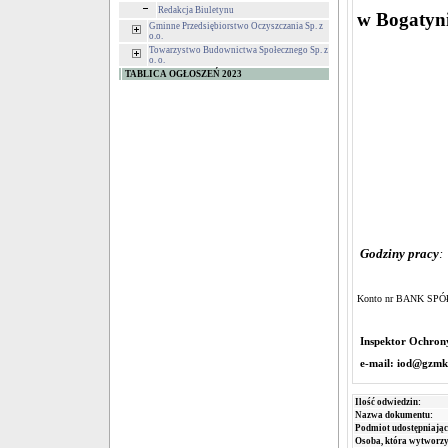
Redakcja Biuletynu
w Bogatyn
Gminne Przedsiębiorstwo Oczyszczania Sp. z
o.o.
Towarzystwo Budownictwa Społecznego Sp. z
o. o.
TABLICA OGŁOSZEŃ 2023
Godziny pracy
Konto nr BANK SPÓ
Inspektor Ochro
e-mail: iod@gzmk
Ilość odwiedzin:
Nazwa dokumentu:
Podmiot udostępniając
Osoba, która wytworzy